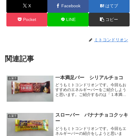
X
Facebook
はてブ
Pocket
LINE
コピー
ミトコンドリオン
関連記事
一本満足バー シリアルチョコ
お菓子
どうもミトコンドリオンです。今回もお
すすめのエネルギーバーをご紹介しよう
と思います。ご紹介するのは「１本満足
バー シリアルチョコ」です。これはい
ろいろ食べた中でも、他のものは違った
特長がある製品でした。それでは詳細を
ご紹介します。原材料表示...
スローバー バナナチョコクッキ
お菓子
ー
どうもミトコンドリオンです。今回もエ
ネルギーバーの紹介をしようと思いま