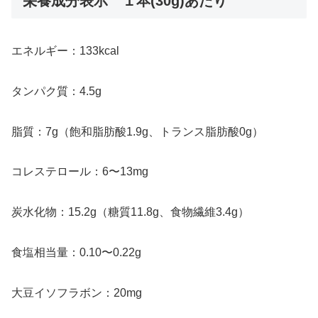
栄養成分表示 １本(30g)あたり
エネルギー：133kcal
タンパク質：4.5g
脂質：7g（飽和脂肪酸1.9g、トランス脂肪酸0g）
コレステロール：6〜13mg
炭水化物：15.2g（糖質11.8g、食物繊維3.4g）
食塩相当量：0.10〜0.22g
大豆イソフラボン：20mg