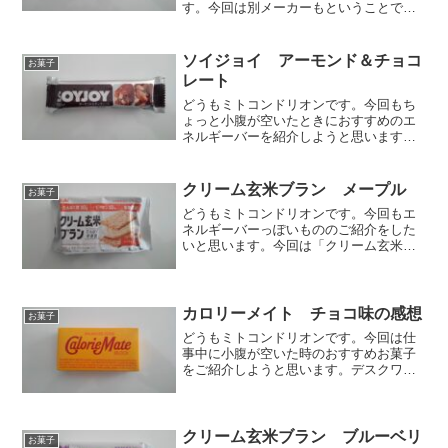
す。今回は別メーカーもということで
「スローバー バナナチョコクッキー」
をご紹介します。これはブルボンから販
売されているもので、砂糖と同じカロリ
ソイジョイ アーモンド＆チョコ
お菓子
ーですがゆっくり消化吸収され...
レート
どうもミトコンドリオンです。今回もち
ょっと小腹が空いたときにおすすめのエ
ネルギーバーを紹介しようと思います。
今回は「ソイジョイ アーモンド＆チョ
コレート」です。原材料名大豆粉（国内
製造、遺伝子組換えでない）、アーモン
クリーム玄米ブラン メープル
お菓子
ド、マーガリン、砂糖、卵...
どうもミトコンドリオンです。今回もエ
ネルギーバーっぽいもののご紹介をした
いと思います。今回は「クリーム玄米ブ
ラン メープル」です。原材料表示小麦
粉（国内製造）、ショートニング、砂
糖、オールブラン（小麦外皮、砂糖、そ
の他）、大豆たん白、全卵、...
カロリーメイト チョコ味の感想
お菓子
どうもミトコンドリオンです。今回は仕
事中に小腹が空いた時のおすすめお菓子
をご紹介しようと思います。デスクワー
クしているとちょっと時間が空いた時
に、「あ、お腹空いた」ってなる時あり
ませんか？そこで、すぐに食べることが
できる手軽なお菓子をご紹介...
クリーム玄米ブラン ブルーベリ
お菓子