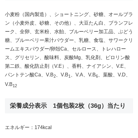
小麦粉（国内製造）、ショートニング、砂糖、オールブラ
ン（小麦外皮、砂糖、その他）、大豆たん白、ブランフレ
ーク、全卵、玄米粉、水飴、ブルーベリー加工品、ぶどう
糖、ブルーベリー果汁パウダー、乳糖、食塩、サワークリ
ームエキスパウダー/卵殻Ca、セルロース、トレハロー
ス、グリセリン、酸味料、炭酸Mg、乳化剤、ピロリン酸
第二鉄、酸化防止剤（V.E）、香料、ナイアシン、V.E、
パントテン酸Ca、V.B
、V.B
、V.A、V.B
、葉酸、V.D、
2
1
6
V.B
12
栄養成分表示 1個包装2枚（36g）当たり
エネルギー：174kcal