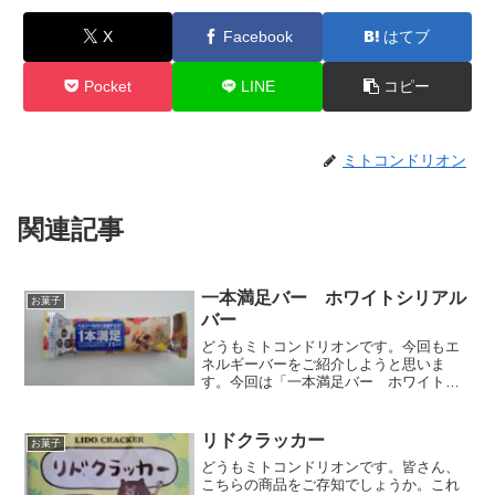
X
Facebook
はてブ
Pocket
LINE
コピー
ミトコンドリオン
関連記事
一本満足バー ホワイトシリアル
お菓子
バー
どうもミトコンドリオンです。今回もエ
ネルギーバーをご紹介しようと思いま
す。今回は「一本満足バー ホワイトシ
リアルバー」です。原材料表示チョコレ
ート（乳糖、ココアバター、砂糖、植物
油脂、全粉乳）（国内製造）、コーンフ
リドクラッカー
お菓子
レーク（コーングリッツ、砂...
どうもミトコンドリオンです。皆さん、
こちらの商品をご存知でしょうか。これ