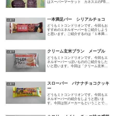
はスーパーマーケット カネスエのPB商
品である「リドクラッカー」です。パッ
ケージのくまさんが何とも言えない可愛
さです。カネスエのPBなので、カネスエ
のキャラクターなのか...
一本満足バー シリアルチョコ
お菓子
どうもミトコンドリオンです。今回もお
すすめのエネルギーバーをご紹介しよう
と思います。ご紹介するのは「１本満足
バー シリアルチョコ」です。これはい
ろいろ食べた中でも、他のものは違った
特長がある製品でした。それでは詳細を
ご紹介します。原材料表示...
クリーム玄米ブラン メープル
お菓子
どうもミトコンドリオンです。今回もエ
ネルギーバーっぽいもののご紹介をした
いと思います。今回は「クリーム玄米ブ
ラン メープル」です。原材料表示小麦
粉（国内製造）、ショートニング、砂
糖、オールブラン（小麦外皮、砂糖、そ
の他）、大豆たん白、全卵、...
スローバー バナナチョコクッキ
お菓子
ー
どうもミトコンドリオンです。今回もエ
ネルギーバーの紹介をしようと思いま
す。今回は別メーカーもということで
「スローバー バナナチョコクッキー」
をご紹介します。これはブルボンから販
売されているもので、砂糖と同じカロリ