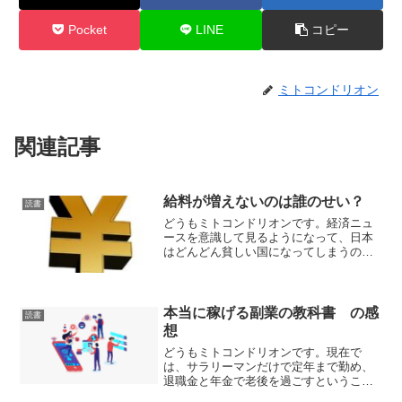
Pocket
LINE
コピー
ミトコンドリオン
関連記事
給料が増えないのは誰のせい？
読書
どうもミトコンドリオンです。経済ニュ
ースを意識して見るようになって、日本
はどんどん貧しい国になってしまうので
はないかと思っている今日この頃です。
以前にも、日本の物価が安いという記事
を載せたことがありますが、それは日本
人の給与水準が低いことに...
本当に稼げる副業の教科書 の感
読書
想
どうもミトコンドリオンです。現在で
は、サラリーマンだけで定年まで勤め、
退職金と年金で老後を過ごすということ
は金銭的に難しくなりました。そんな状