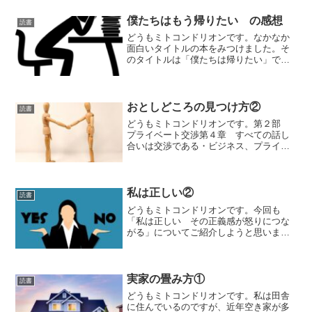
況で、国は公助ではなく、自助を進めて
います。最近は副業を許可している企業
僕たちはもう帰りたい の感想
読書
も増えています。このような...
どうもミトコンドリオンです。なかなか
面白いタイトルの本をみつけました。そ
のタイトルは「僕たちは帰りたい」で
す。私も日頃仕事をしていると「もう帰
りたいわ〜」とよく思いますし、ふと口
にしている時もあります。本書はそれぞ
れの「もう帰りたい」と思っ...
おとしどころの見つけ方②
読書
どうもミトコンドリオンです。第２部
プライベート交渉第４章 すべての話し
合いは交渉である・ビジネス、プライベ
ートに関係なく、目的ある話し合いは全
てが交渉です。感情的になって「取り返
しのつかない一言」を口にしないよう
に、冷静に話し合いましょう...
私は正しい②
読書
どうもミトコンドリオンです。今回も
「私は正しい その正義感が怒りにつな
がる」についてご紹介しようと思いま
す。３章 正義中毒になる人、ならない
人正義中毒とはここ最近に作られた言葉
です。正義中毒には２種類存在します。
一つは急性正義中毒です。これ...
実家の畳み方①
読書
どうもミトコンドリオンです。私は田舎
に住んでいるのですが、近年空き家が多